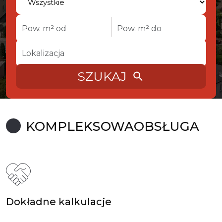
SZUKAJ
search
KOMPLEKSOWA
OBSŁUGA
Dokładne kalkulacje