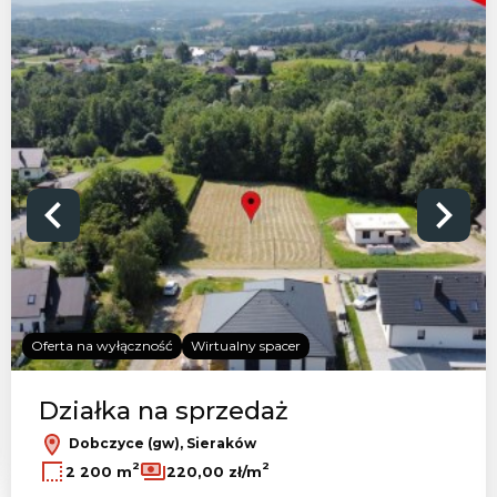
Oferta na wyłączność
Wirtualny spacer
Działka na sprzedaż
Dobczyce (gw), Sieraków
2
2
2 200 m
220,00 zł/m