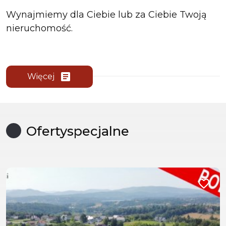
Wynajmiemy dla Ciebie lub za Ciebie Twoją
nieruchomość.
article
Więcej
Oferty
specjalne
Dodaj d