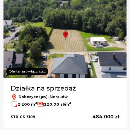
Oferta na wyłączność
Działka na sprzedaż
Dobczyce (gw), Sieraków
2
2
2 200 m
220,00 zł/m
484 000 zł
STR-GS-3109