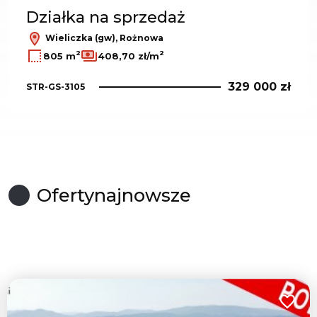
Działka na sprzedaż
Wieliczka (gw), Rożnowa
2
2
805 m
408,70 zł/m
329 000 zł
STR-GS-3105
Oferty
najnowsze
do ulubionych
Dodaj 