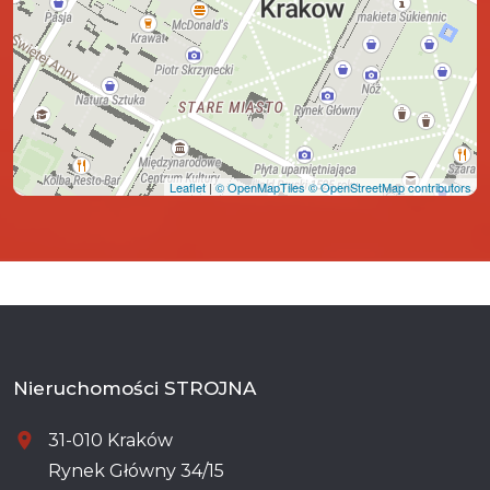
Leaflet
|
© OpenMapTiles
© OpenStreetMap contributors
Nieruchomości STROJNA
31-010 Kraków
Rynek Główny 34/15