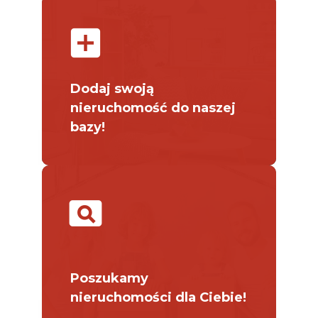
add_box
Dodaj swoją
nieruchomość do naszej
bazy!
pageview
Poszukamy
nieruchomości dla Ciebie!