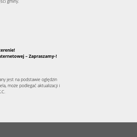
ęści gminy.
erenie!
internetowej – Zapraszamy-!
any jest na podstawie oględzin
la, może podlegać aktualizacji i
.C.