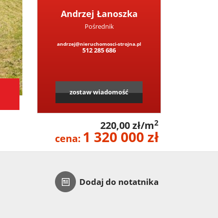
Andrzej Łanoszka
Pośrednik
andrzej@nieruchomosci-strojna.pl
512 285 686
zostaw wiadomość
2
220,00 zł/m
1 320 000 zł
cena:
Dodaj do notatnika