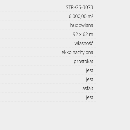
STR-GS-3073
6 000,00 m²
budowlana
92 x 62 m
własność
lekko nachylona
prostokąt
jest
jest
asfalt
jest