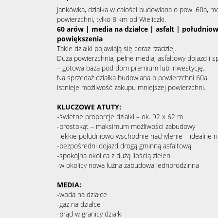
Jankówka, działka w całości budowlana o pow. 60a, mo
powierzchni, tylko 8 km od Wieliczki.
60 arów | media na działce | asfalt | południ
powiększenia
Takie działki pojawiają się coraz rzadziej.
Duża powierzchnia, pełne media, asfaltowy dojazd i spo
– gotowa baza pod dom premium lub inwestycję.
Na sprzedaż działka budowlana o powierzchni 60a.
Istnieje możliwość zakupu mniejszej powierzchni.
KLUCZOWE ATUTY:
-świetne proporcje działki – ok. 92 x 62 m
-prostokąt – maksimum możliwości zabudowy
-lekkie południowo wschodnie nachylenie – idealne 
-bezpośredni dojazd drogą gminną asfaltową
-spokojna okolica z dużą ilością zieleni
-w okolicy nowa luźna zabudowa jednorodzinna
MEDIA:
-woda na działce
-gaz na działce
-prąd w granicy działki