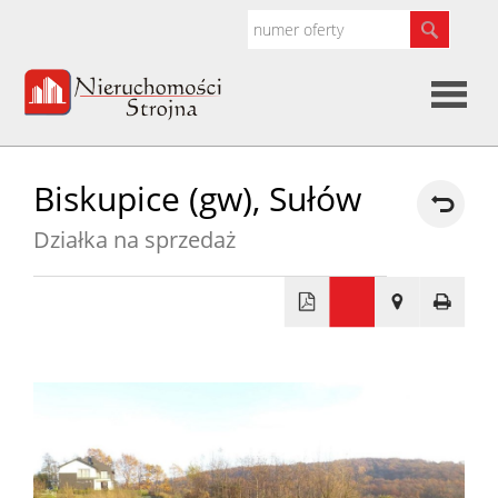
Strona
Biskupice (gw),
Sułów
główna
O
Działka na sprzedaż
firmie
Oferty
Kredyty
Kontak