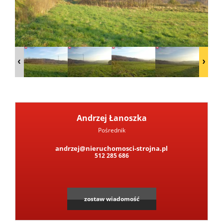
Notatn
Andrzej Łanoszka
Pośrednik
andrzej@nieruchomosci-strojna.pl
512 285 686
zostaw wiadomość