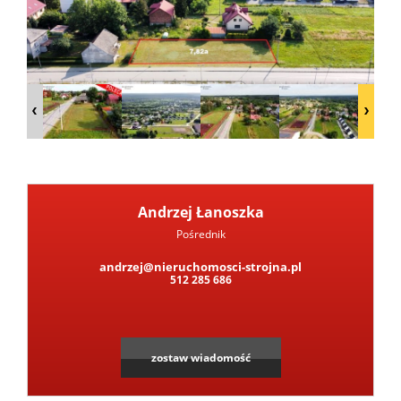
Notatn
Andrzej Łanoszka
Pośrednik
andrzej@nieruchomosci-strojna.pl
512 285 686
zostaw wiadomość