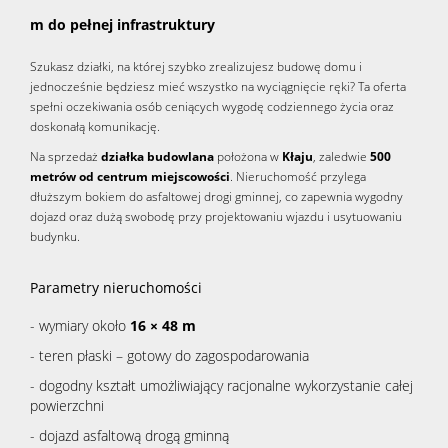
m do pełnej infrastruktury
Szukasz działki, na której szybko zrealizujesz budowę domu i
jednocześnie będziesz mieć wszystko na wyciągnięcie ręki? Ta oferta
spełni oczekiwania osób ceniących wygodę codziennego życia oraz
doskonałą komunikację.
Na sprzedaż
działka budowlana
położona w
Kłaju
, zaledwie
500
metrów od centrum miejscowości
. Nieruchomość przylega
dłuższym bokiem do asfaltowej drogi gminnej, co zapewnia wygodny
dojazd oraz dużą swobodę przy projektowaniu wjazdu i usytuowaniu
budynku.
Parametry nieruchomości
- wymiary około
16 × 48 m
- teren płaski – gotowy do zagospodarowania
- dogodny kształt umożliwiający racjonalne wykorzystanie całej
powierzchni
- dojazd asfaltową drogą gminną