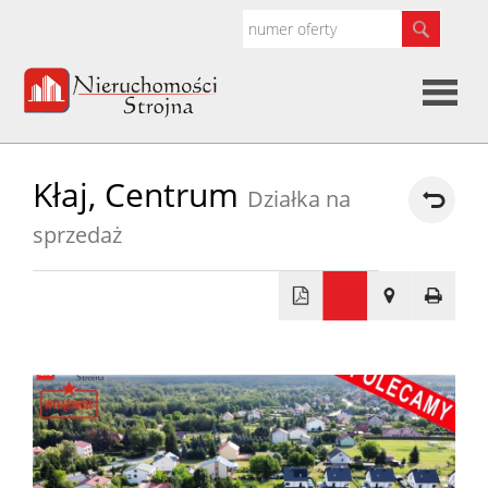
Strona
Kłaj,
Centrum
Działka na
główna
O
sprzedaż
firmie
Oferty
Kredyty
Kontak