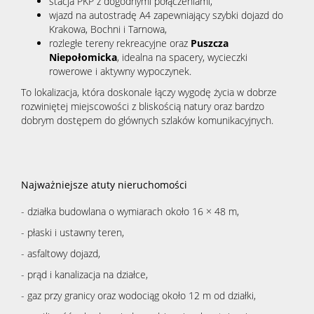
stacja PKP z dogodnymi połączeniami,
wjazd na autostradę A4 zapewniający szybki dojazd do
Krakowa, Bochni i Tarnowa,
rozległe tereny rekreacyjne oraz
Puszcza
Niepołomicka
, idealna na spacery, wycieczki
rowerowe i aktywny wypoczynek.
To lokalizacja, która doskonale łączy wygodę życia w dobrze
rozwiniętej miejscowości z bliskością natury oraz bardzo
dobrym dostępem do głównych szlaków komunikacyjnych.
Najważniejsze atuty nieruchomości
- działka budowlana o wymiarach około 16 × 48 m,
- płaski i ustawny teren,
- asfaltowy dojazd,
- prąd i kanalizacja na działce,
- gaz przy granicy oraz wodociąg około 12 m od działki,