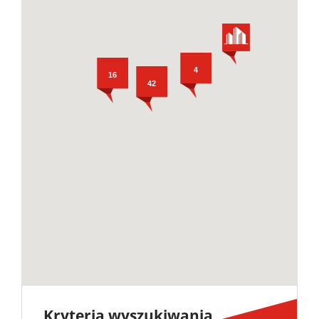
Notatn
4
16
42
Kryteria wyszukiwania