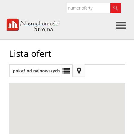
Strona
Lista ofert
główna
O
pokaż od najnowszych
firmie
Oferty
Kredyty
Kontak